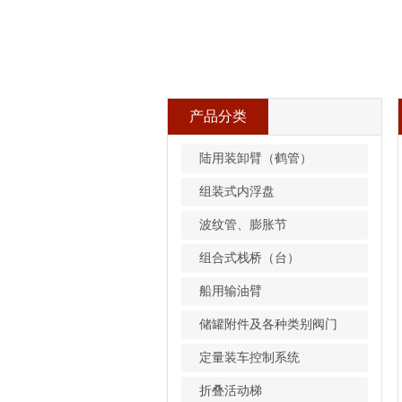
产品分类
陆用装卸臂（鹤管）
组装式内浮盘
波纹管、膨胀节
组合式栈桥（台）
船用输油臂
储罐附件及各种类别阀门
定量装车控制系统
折叠活动梯