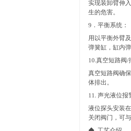
实现装卸臂伸
生的危害。
9．平衡系统：
用以平衡外臂
弹簧缸，缸内
10.真空短路阀
真空短路阀确
体排出。
11. 声光液位
液位探头安装
关闭阀门，可
◆ 工艺介绍