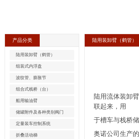
产品分类
陆用装卸臂（鹤管）
陆用装卸臂（鹤管）
组装式内浮盘
波纹管、膨胀节
组合式栈桥（台）
陆用流体装卸
船用输油臂
联起来，用
储罐附件及各种类别阀门
于槽车与栈桥储
定量装车控制系统
奥诺公司生产
折叠活动梯